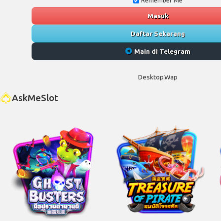
Remember Me
Masuk
Daftar Sekarang
Main di Telegram
Desktop
Wap
AskMeSlot