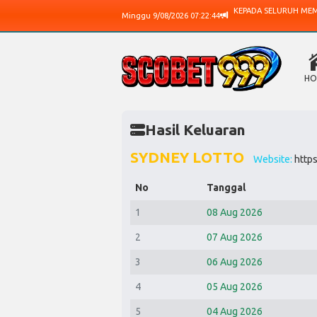
KEPADA SELURUH MEM
Minggu 9/08/2026 07:22:44
HO
Hasil Keluaran
SYDNEY LOTTO
Website:
http
No
Tanggal
1
08 Aug 2026
2
07 Aug 2026
3
06 Aug 2026
4
05 Aug 2026
5
04 Aug 2026