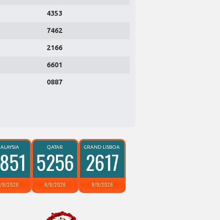
4353
7462
2166
6601
0887
ALAYSIA
QATAR
GRAND LISBOA
851
5256
2617
/8/2026
8/8/2026
8/8/2026