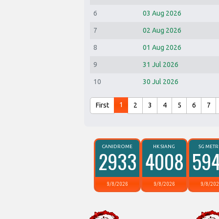
6
03 Aug 2026
7
02 Aug 2026
8
01 Aug 2026
9
31 Jul 2026
10
30 Jul 2026
1
First
2
3
4
5
6
7
CANIDROME
HK SIANG
SG MET
2933
4008
59
9/8/2026
9/8/2026
9/8/20