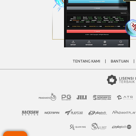
TENTANG KAMI
|
BANTUAN
|